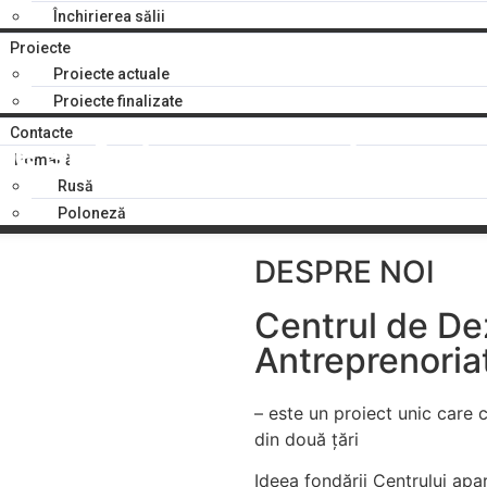
Închirierea sălii
Proiecte
Proiecte actuale
Proiecte finalizate
Contacte
re și Antreprenoriat
Română
Rusă
Poloneză
estitor polonez care își desfășoară cu succes afacerea 
DESPRE NOI
Centrul de Dez
Antreprenoria
– este un proiect unic care c
din două țări
Ideea fondării Centrului apar