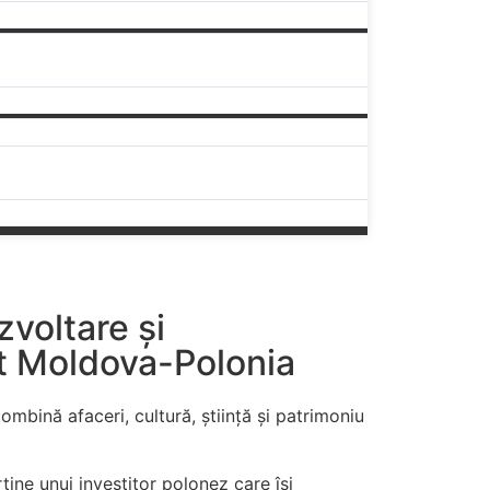
în Republica Moldova de mai bine de 10 ani.
voltare și
t Moldova-Polonia
ombină afaceri, cultură, știință și patrimoniu
ține unui investitor polonez care își