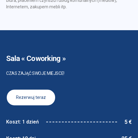
biura, płaceniem czynszu i usług komunalnych (mediów),
Internetem, zakupem mebli itp.
Sala « Coworking »
CZAS ZAJĄĆ SWOJE MIEJSCE!
Rezerwuj teraz
5 €
Koszt: 1 dzień